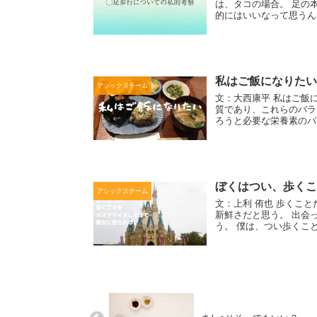
は、タコの場合。 足の
的にはいいなって思うんで
私はご飯になりたい
アシックスチーム
文：大西康平 私はご飯
質であり、これらのバラ
ろうと必要な栄養素のバ
ぼくはつい、歩くこ
アシックスチーム
文：上利 侑也 歩くこ
新鮮さだと思う。 出会
う。 僕は、つい歩くこと