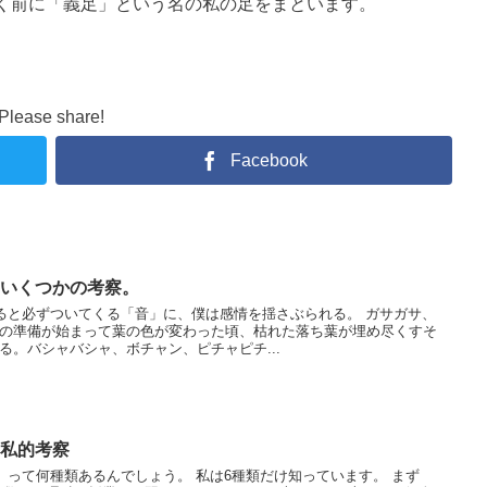
く前に「義足」という名の私の足をまといます。
Please share!
Facebook
いくつかの考察。
いると必ずついてくる「音」に、僕は感情を揺さぶられる。 ガサガサ、
の準備が始まって葉の色が変わった頃、枯れた落ち葉が埋め尽くすそ
る。バシャバシャ、ボチャン、ピチャピチ...
私的考察
方」って何種類あるんでしょう。 私は6種類だけ知っています。 まず