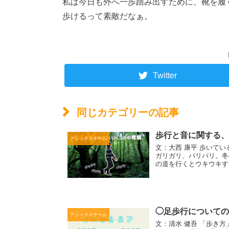
私は今日も外へ一歩踏み出すために、靴を履
歩けるって素敵だなぁ。
Twitter
同じカテゴリーの記事
歩行と音に関する、
アシックスチーム
文：大西 康平 歩いて
ガリガリ、パリパリ。冬
の道を行くとウキウキす
◯足歩行についての
アシックスチーム
文：清水 健吾 「歩き