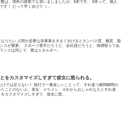
本数は、理科の授業でも習いましましたが、8本です。 8本って、個人
す！ だって早く歩けて（...
になりたい 人間が必要な栄養素を大きく分けるとタンパク質、糖質、脂
ンスが重要。 スポーツ選手だろうと、会社員だろうと、相撲取りであ
ランスは同じで、要はエネルギー...
とをカスタマイズしすぎて彼女に怒られる。
とだけでは足りない！ 旅行で一番楽しいことって、すれ違う瞬間瞬間の
ったことのない人、美女、イケメン、それからおしゃれな人とすれ違
をカスタマイズしすぎて、彼女に怒...